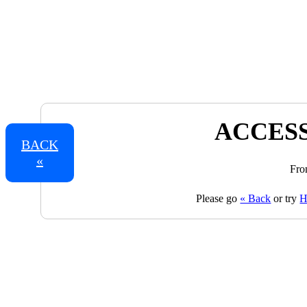
ACCESS
BACK
«
Fro
Please go
« Back
or try
H