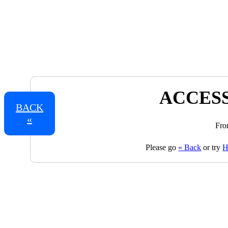
ACCESS
BACK
«
Fro
Please go
« Back
or try
H