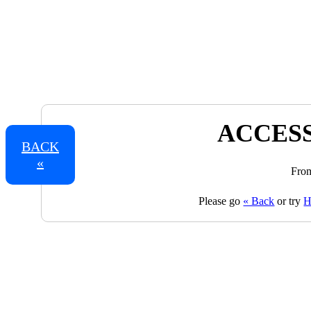
ACCESS
BACK
«
From
Please go
« Back
or try
H