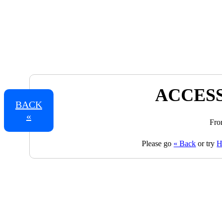
ACCESS
BACK
«
Fro
Please go
« Back
or try
H