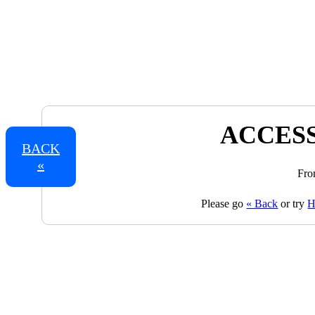
ACCESS
BACK
«
Fro
Please go
« Back
or try
H