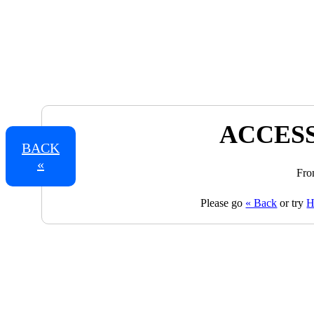
ACCESS
BACK
«
Fro
Please go
« Back
or try
H