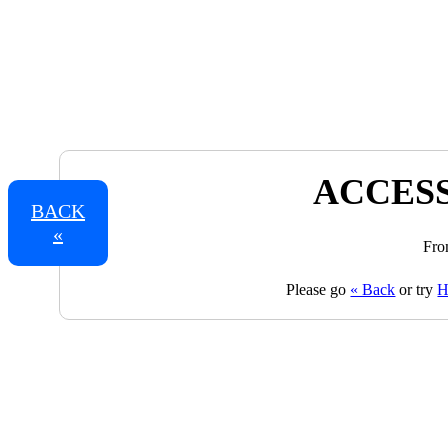
ACCESS
BACK
«
Fro
Please go
« Back
or try
H