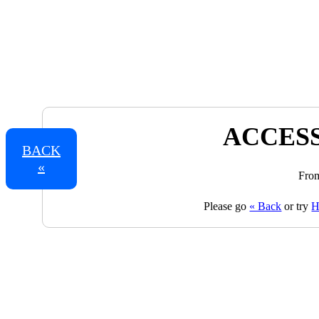
ACCESS
BACK
«
From
Please go
« Back
or try
H