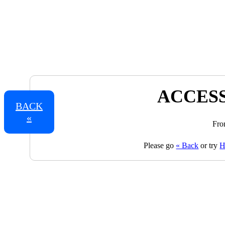
ACCESS
BACK
«
Fro
Please go
« Back
or try
H