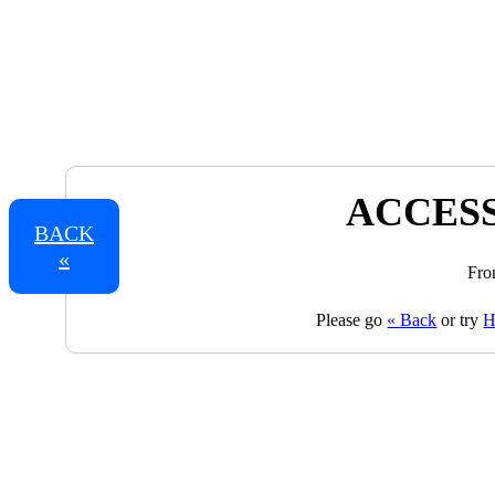
ACCESS
BACK
«
Fro
Please go
« Back
or try
H