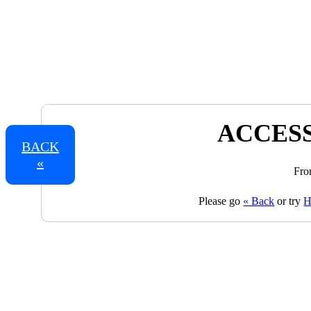
ACCESS
BACK
«
Fro
Please go
« Back
or try
H