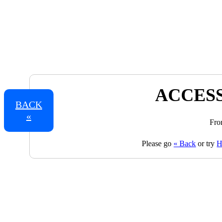
ACCESS
BACK
«
Fro
Please go
« Back
or try
H