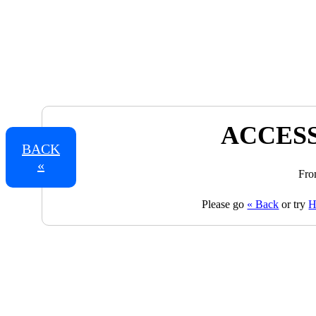
ACCESS
BACK
«
Fro
Please go
« Back
or try
H