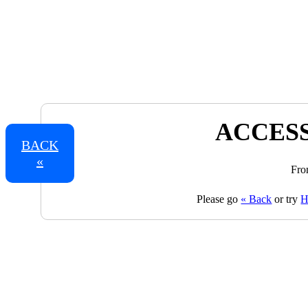
ACCESS
BACK
«
Fro
Please go
« Back
or try
H