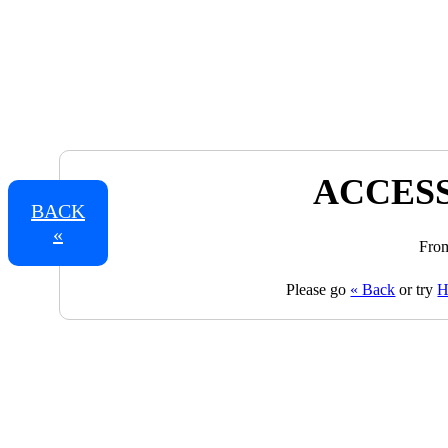
ACCESS
BACK
«
From
Please go
« Back
or try
H