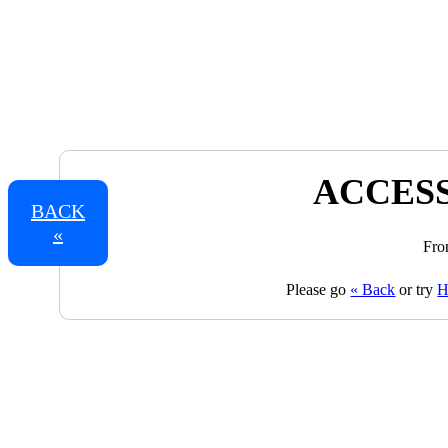
ACCESS
BACK
«
Fro
Please go
« Back
or try
H